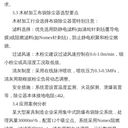
求。
3.3 木材加工布袋除尘器选型要点
木材加工行业选择布袋除尘器需特别注意：
滤料选择：优先选用防静电滤料(如涤纶针刺毡覆导电
膜)或阻燃滤料(如Nomex针刺毡)，防止静电积聚和粉尘燃
烧。
过滤风速：木粉尘建议过滤风速控制在0.6-1.0m/min，细
小粉尘或高湿度工况取低值。
清灰制度：采用在线脉冲喷吹，喷吹压力0.3-0.5MPa，
清灰周期根据粉尘负荷动态调整。
安全措施：系统需设置温度监测、火花探测、泄爆装置
等，除尘器本体接地电阻≤4Ω。
3.4 应用案例分析
某大型家具制造企业采用集中式防爆布袋除尘系统，处
理风量30000m³/h，配置12个吸尘点。系统采用Nomex阻燃