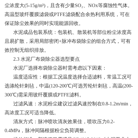
尘浓度大(5-15g/m³)，且含有少量SO₂、NOx等腐蚀性气体。
高温型玻纤覆膜滤袋或PTFE滤袋配合余热利用系统，可在
保证除尘效果的同时实现能源回收。
水泥成品包装系统：包装机、散装机等部位粉尘浓度高
且易扩散，采用局部密闭+脉冲布袋除尘的组合方式，可有
效控制无组织排放。
2.3 水泥厂布袋除尘器选型要点
水泥厂选择布袋除尘器时需考虑以下因素：
温度适应性：根据工况温度选择合适滤料，常温工况可
选涤纶针刺毡，中温(120-200℃)可选芳纶针刺毡，高温(200-
300℃)需采用玻纤覆膜或PTFE滤料。
过滤风速：水泥粉尘建议过滤风速控制在0.8-1.2m/min，
高浓度工况可适当降低。
清灰方式：脉冲喷吹清灰效果佳，喷吹压力0.2-
0.4MPa，脉冲间隔根据粉尘负荷调整。