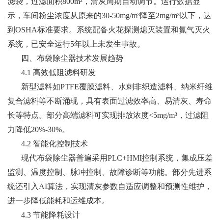
滤袋，过滤面积800m²，清灰周期自动调节。运行数据显
示，车间粉尘浓度从原来的30-50mg/m³降至2mg/m³以下，达
到OSHA标准要求。系统配备火花探测熄灭装置和氮气灭火
系统，已安全运行5年以上未发生事故。
四、布袋除尘器技术发展趋势
4.1 高效低阻滤料研发
新型滤料如PTFE覆膜滤料、水刺非织造滤料、纳米纤维
复合滤料等不断涌现，具有表面过滤效率高、易清灰、寿命
长等特点。部分高端滤料可实现排放浓度<5mg/m³，过滤阻
力降低20%-30%。
4.2 智能化控制技术
现代布袋除尘器普遍采用PLC+HMI控制系统，集成压差
监测、温度控制、脉冲控制、故障诊断等功能。部分先进系
统还引入AI算法，实现清灰参数自适应调整和预测性维护，
进一步降低能耗和运维成本。
4.3 节能降耗设计