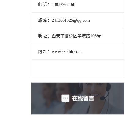
电 话：13032972168
邮 箱：2413661325@qq.com
地 址：西安市灞桥区半坡路106号
网 址：www.sxpthb.com