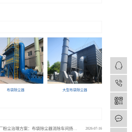
1
大型布袋除尘器
布袋除尘器
厂粉尘治理方案：布袋除尘器消除车间扬尘，轻松应对环保检查
2026-07-16