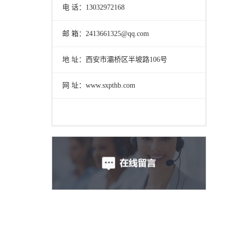
电 话：13032972168
邮 箱：2413661325@qq.com
地 址：西安市灞桥区半坡路106号
网 址：www.sxpthb.com